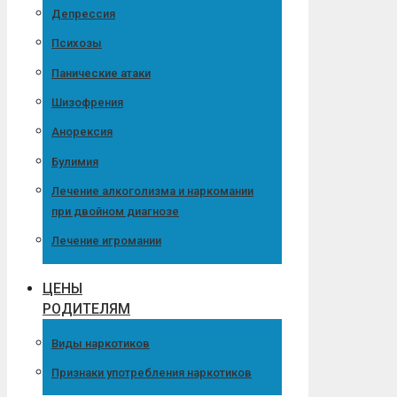
Депрессия
Психозы
Панические атаки
Шизофрения
Анорексия
Булимия
Лечение алкоголизма и наркомании
при двойном диагнозе
Лечение игромании
ЦЕНЫ
РОДИТЕЛЯМ
Виды наркотиков
Признаки употребления наркотиков