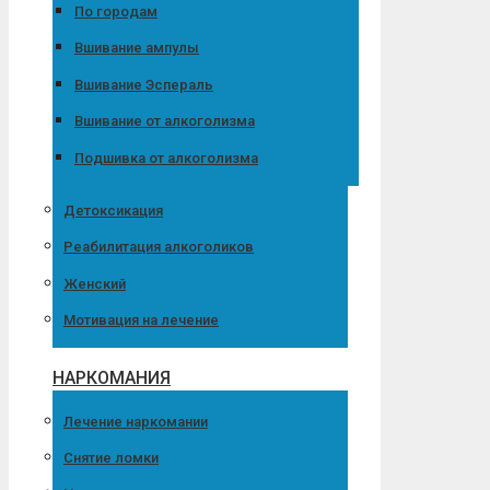
По городам
Вшивание ампулы
Вшивание Эспераль
Вшивание от алкоголизма
Подшивка от алкоголизма
Детоксикация
Реабилитация алкоголиков
Женский
Мотивация на лечение
НАРКОМАНИЯ
Лечение наркомании
Снятие ломки