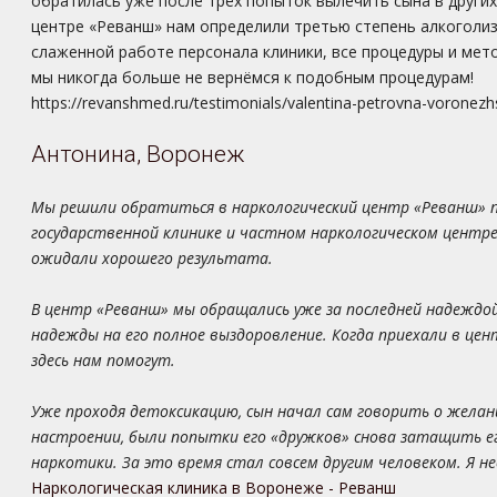
обратилась уже после трёх попыток вылечить сына в других
центре «Реванш» нам определили третью степень алкоголизм
слаженной работе персонала клиники, все процедуры и мето
мы никогда больше не вернёмся к подобным процедурам!
https://revanshmed.ru/testimonials/valentina-petrovna-voronezh
Антонина, Воронеж
Мы решили обратиться в наркологический центр «Реванш» по
государственной клинике и частном наркологическом центре.
ожидали хорошего результата.
В центр «Реванш» мы обращались уже за последней надеждой.
надежды на его полное выздоровление. Когда приехали в цент
здесь нам помогут.
Уже проходя детоксикацию, сын начал сам говорить о желани
настроении, были попытки его «дружков» снова затащить ег
наркотики. За это время стал совсем другим человеком. Я н
Наркологическая клиника в Воронеже - Реванш