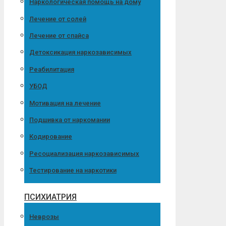
Наркологическая помощь на дому
Лечение от солей
Лечение от спайса
Детоксикация наркозависимых
Реабилитация
УБОД
Мотивация на лечение
Подшивка от наркомании
Кодирование
Ресоциализация наркозависимых
Тестирование на наркотики
ПСИХИАТРИЯ
Неврозы