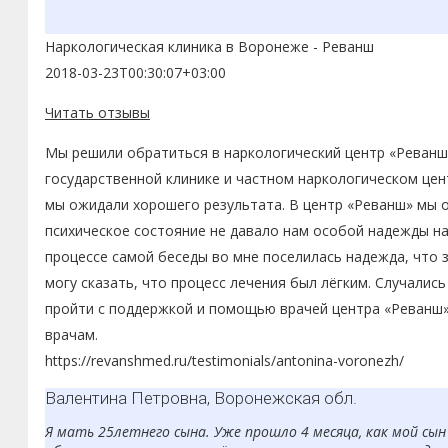
Уже проходя детоксикацию, сын начал сам говорить о жела
настроении, были попытки его «дружков» снова затащить 
Наркологическая клиника в Воронеже - Реванш
употребляет наркотики. За это время стал совсем другим
2018-03-23T00:30:07+03:00
Читать отзывы
Мы решили обратиться в наркологический центр «Реванш»
государственной клинике и частном наркологическом цент
мы ожидали хорошего результата. В центр «Реванш» мы о
психическое состояние не давало нам особой надежды на 
процессе самой беседы во мне поселилась надежда, что 
могу сказать, что процесс лечения был лёгким. Случалис
пройти с поддержкой и помощью врачей центра «Реванш».
врачам.
https://revanshmed.ru/testimonials/antonina-voronezh/
Валентина Петровна, Воронежская обл.
Я мать 25летнего сына. Уже прошло 4 месяца, как мой сы