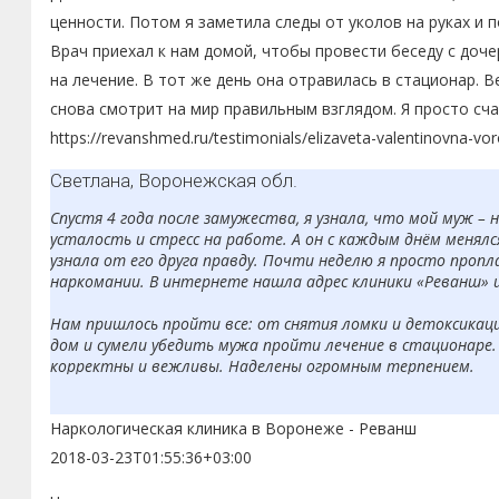
ценности. Потом я заметила следы от уколов на руках и 
Врач приехал к нам домой, чтобы провести беседу с доче
на лечение. В тот же день она отравилась в стационар. В
снова смотрит на мир правильным взглядом. Я просто сча
https://revanshmed.ru/testimonials/elizaveta-valentinovna-vo
Светлана, Воронежская обл.
Спустя 4 года после замужества, я узнала, что мой муж –
усталость и стресс на работе. А он с каждым днём менялся
узнала от его друга правду. Почти неделю я просто пропл
наркомании. В интернете нашла адрес клиники «Реванш» 
Нам пришлось пройти все: от снятия ломки и детоксикаци
дом и сумели убедить мужа пройти лечение в стационаре. 
корректны и вежливы. Наделены огромным терпением.
Я очень верю в то, что мы навсегда побороли наркоманию.
Наркологическая клиника в Воронеже - Реванш
2018-03-23T01:55:36+03:00