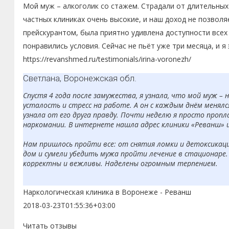
Мой муж – алкоголик со стажем. Страдали от длительных 
частных клиниках очень высокие, и наш доход не позволя
прейскурантом, была приятно удивлена доступности всех
понравились условия. Сейчас не пьёт уже три месяца, и я
https://revanshmed.ru/testimonials/irina-voronezh/
Светлана, Воронежская обл.
Спустя 4 года после замужества, я узнала, что мой муж –
усталость и стресс на работе. А он с каждым днём менялся
узнала от его друга правду. Почти неделю я просто пропл
наркомании. В интернете нашла адрес клиники «Реванш» 
Нам пришлось пройти все: от снятия ломки и детоксикаци
дом и сумели убедить мужа пройти лечение в стационаре. 
корректны и вежливы. Наделены огромным терпением.
Я очень верю в то, что мы навсегда побороли наркоманию.
Наркологическая клиника в Воронеже - Реванш
2018-03-23T01:55:36+03:00
Читать отзывы