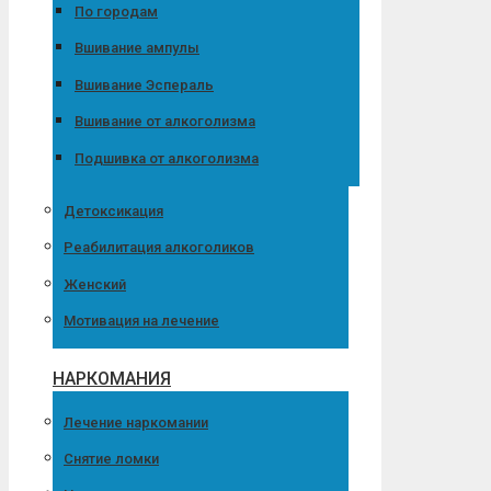
По городам
Вшивание ампулы
Вшивание Эспераль
Вшивание от алкоголизма
Подшивка от алкоголизма
Детоксикация
Реабилитация алкоголиков
Женский
Мотивация на лечение
НАРКОМАНИЯ
Лечение наркомании
Снятие ломки