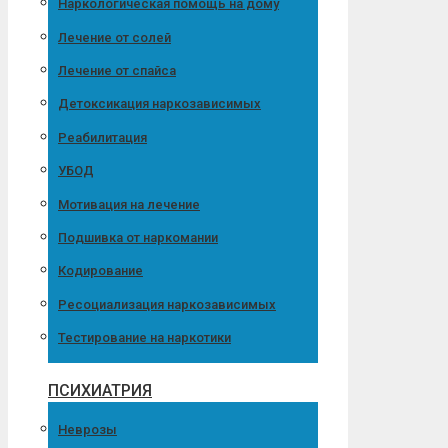
Наркологическая помощь на дому
Лечение от солей
Лечение от спайса
Детоксикация наркозависимых
Реабилитация
УБОД
Мотивация на лечение
Подшивка от наркомании
Кодирование
Ресоциализация наркозависимых
Тестирование на наркотики
ПСИХИАТРИЯ
Неврозы