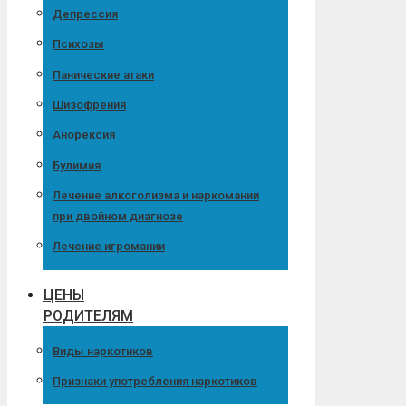
Депрессия
Психозы
Панические атаки
Шизофрения
Анорексия
Булимия
Лечение алкоголизма и наркомании
при двойном диагнозе
Лечение игромании
ЦЕНЫ
РОДИТЕЛЯМ
Виды наркотиков
Признаки употребления наркотиков