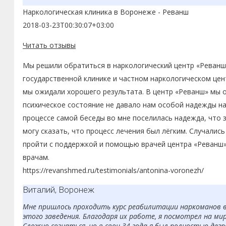
настроении, были попытки его «дружков» снова затащить 
Наркологическая клиника в Воронеже - Реванш
употребляет наркотики. За это время стал совсем другим
2018-03-23T00:30:07+03:00
Читать отзывы
Мы решили обратиться в наркологический центр «Реванш»
государственной клинике и частном наркологическом цент
мы ожидали хорошего результата. В центр «Реванш» мы о
психическое состояние не давало нам особой надежды на 
процессе самой беседы во мне поселилась надежда, что 
могу сказать, что процесс лечения был лёгким. Случалис
пройти с поддержкой и помощью врачей центра «Реванш».
врачам.
https://revanshmed.ru/testimonials/antonina-voronezh/
Виталий, Воронеж
Мне пришлось проходить курс реабилитации наркоманов в 
этого заведения. Благодаря их работе, я посмотрел на мир
Сложно сознаться, но в свои 34 года я был полностью дег