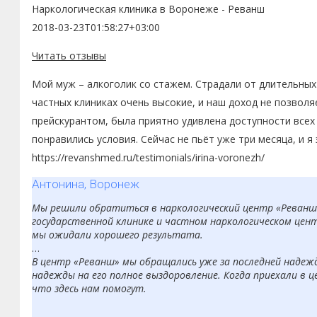
Наркологическая клиника в Воронеже - Реванш
2018-03-23T01:58:27+03:00
Читать отзывы
Мой муж – алкоголик со стажем. Страдали от длительных 
частных клиниках очень высокие, и наш доход не позволя
прейскурантом, была приятно удивлена доступности всех
понравились условия. Сейчас не пьёт уже три месяца, и я
https://revanshmed.ru/testimonials/irina-voronezh/
Антонина, Воронеж
Мы решили обратиться в наркологический центр «Реванш» 
государственной клинике и частном наркологическом цент
мы ожидали хорошего результата.
В центр «Реванш» мы обращались уже за последней надеждо
надежды на его полное выздоровление. Когда приехали в це
что здесь нам помогут.
Уже проходя детоксикацию, сын начал сам говорить о жела