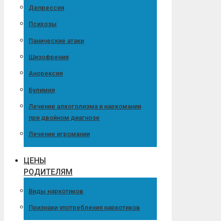
Депрессия
Психозы
Панические атаки
Шизофрения
Анорексия
Булимия
Лечение алкоголизма и наркомании
при двойном диагнозе
Лечение игромании
ЦЕНЫ
РОДИТЕЛЯМ
Виды наркотиков
Признаки употребления наркотиков