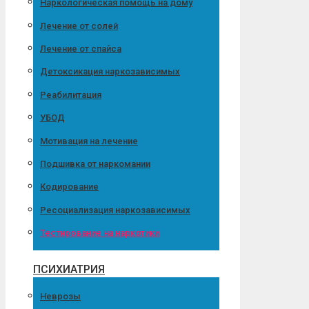
Наркологическая помощь на дому
Лечение от солей
Лечение от спайса
Детоксикация наркозависимых
Реабилитация
УБОД
Мотивация на лечение
Подшивка от наркомании
Кодирование
Ресоциализация наркозависимых
Тестирование на наркотики
ПСИХИАТРИЯ
Неврозы