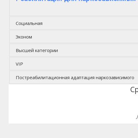
Социальная
Эконом
Высшей категории
VIP
Постреабилитационная адаптация наркозависимого
С