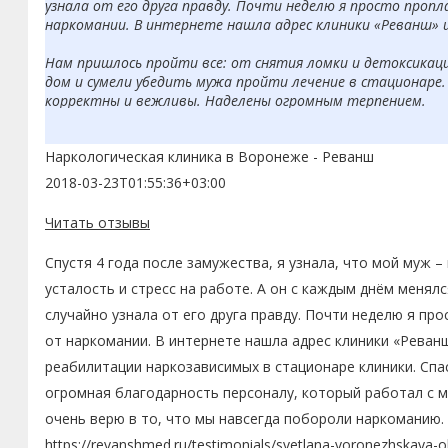
узнала от его друга правду. Почти неделю я просто пропл
наркомании. В интернете нашла адрес клиники «Реванш» 
Нам пришлось пройти все: от снятия ломки и детоксикаци
дом и сумели убедить мужа пройти лечение в стационаре. 
корректны и вежливы. Наделены огромным терпением.
Я очень верю в то, что мы навсегда побороли наркоманию.
Наркологическая клиника в Воронеже - Реванш
2018-03-23T01:55:36+03:00
Читать отзывы
Спустя 4 года после замужества, я узнала, что мой муж –
усталость и стресс на работе. А он с каждым днём менялс
случайно узнала от его друга правду. Почти неделю я про
от наркомании. В интернете нашла адрес клиники «Реванш
реабилитации наркозависимых в стационаре клиники. Спас
огромная благодарность персоналу, который работал с м
очень верю в то, что мы навсегда побороли наркоманию. 
https://revanshmed.ru/testimonials/svetlana-voronezhskaya-o