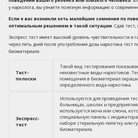
поведении вашего ребёнка или близкого человека
. Б
у нарколога, вы узнаете полезную информацию о современн
Если
e вас возникли хоть малейшие сомнения по пов
оптимальным решением в такой ситуации
. Сдав тест
Экспресс тест имеет высокий уровень чувствительности и 
через пять дней после употребления дозы наркотика тест п
биоматериале.
Такой вид тестирования показыва
Тест-
неизвестные виды наркотиков. Тес
полоски
помещения в биоматериал окраши
определённого вида наркотика.
Используются для проведения тес
больницах, школах и предприятия
используется моча или слюна, кот
специальную панель с индикатора
Экспресс-
наборе стерильную пипетку или гу
тест
биоматериала.