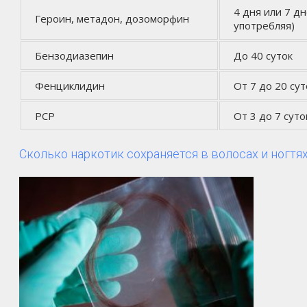
4 дня или 7 д
Героин, метадон, дозоморфин
употребляя)
Бензодиазепин
До 40 суток
Фенциклидин
От 7 до 20 сут
РСР
От 3 до 7 суто
Сколько наркотик сохраняется в волосах и ногтя