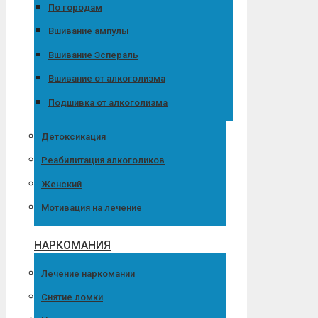
По городам
Вшивание ампулы
Вшивание Эспераль
Вшивание от алкоголизма
Подшивка от алкоголизма
Детоксикация
Реабилитация алкоголиков
Женский
Мотивация на лечение
НАРКОМАНИЯ
Лечение наркомании
Снятие ломки