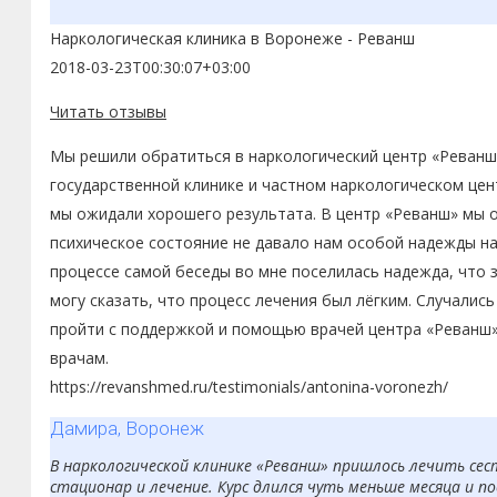
настроении, были попытки его «дружков» снова затащить 
Наркологическая клиника в Воронеже - Реванш
употребляет наркотики. За это время стал совсем другим
2018-03-23T00:30:07+03:00
Читать отзывы
Мы решили обратиться в наркологический центр «Реванш»
государственной клинике и частном наркологическом цент
мы ожидали хорошего результата. В центр «Реванш» мы о
психическое состояние не давало нам особой надежды на 
процессе самой беседы во мне поселилась надежда, что 
могу сказать, что процесс лечения был лёгким. Случалис
пройти с поддержкой и помощью врачей центра «Реванш».
врачам.
https://revanshmed.ru/testimonials/antonina-voronezh/
Дамира, Воронеж
В наркологической клинике «Реванш» пришлось лечить сест
стационар и лечение. Курс длился чуть меньше месяца и по