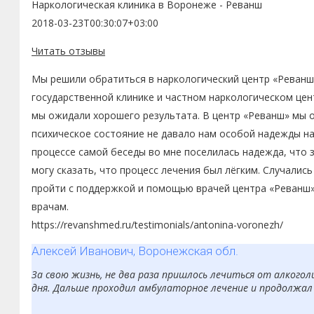
Наркологическая клиника в Воронеже - Реванш
употребляет наркотики. За это время стал совсем другим
2018-03-23T00:30:07+03:00
Читать отзывы
Мы решили обратиться в наркологический центр «Реванш»
государственной клинике и частном наркологическом цент
мы ожидали хорошего результата. В центр «Реванш» мы о
психическое состояние не давало нам особой надежды на 
процессе самой беседы во мне поселилась надежда, что 
могу сказать, что процесс лечения был лёгким. Случалис
пройти с поддержкой и помощью врачей центра «Реванш».
врачам.
https://revanshmed.ru/testimonials/antonina-voronezh/
Алексей Иванович, Воронежская обл.
За свою жизнь, не два раза пришлось лечиться от алкоголи
дня. Дальше проходил амбулаторное лечение и продолжал