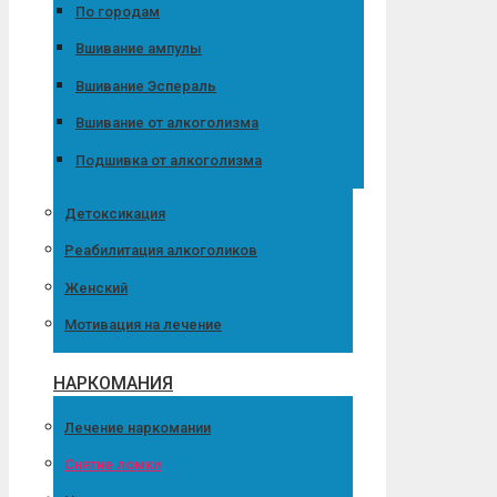
По городам
Вшивание ампулы
Вшивание Эспераль
Вшивание от алкоголизма
Подшивка от алкоголизма
Детоксикация
Реабилитация алкоголиков
Женский
Мотивация на лечение
НАРКОМАНИЯ
Лечение наркомании
Снятие ломки