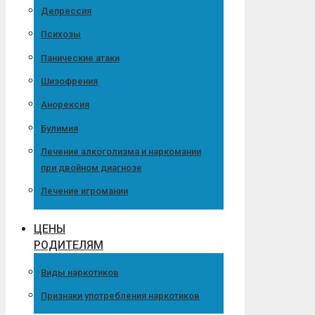
Депрессия
Психозы
Панические атаки
Шизофрения
Анорексия
Булимия
Лечение алкоголизма и наркомании
при двойном диагнозе
Лечение игромании
ЦЕНЫ
РОДИТЕЛЯМ
Виды наркотиков
Признаки употребления наркотиков