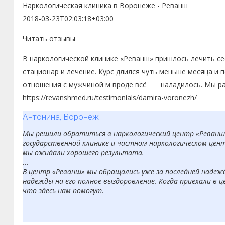
Наркологическая клиника в Воронеже - Реванш
2018-03-23T02:03:18+03:00
Читать отзывы
В наркологической клинике «Реванш» пришлось лечить сес
стационар и лечение. Курс длился чуть меньше месяца и п
отношения с мужчиной м вроде всё наладилось. Мы рады
https://revanshmed.ru/testimonials/damira-voronezh/
Антонина, Воронеж
Мы решили обратиться в наркологический центр «Реванш» 
государственной клинике и частном наркологическом цент
мы ожидали хорошего результата.
В центр «Реванш» мы обращались уже за последней надеждо
надежды на его полное выздоровление. Когда приехали в це
что здесь нам помогут.
Уже проходя детоксикацию, сын начал сам говорить о жела
настроении, были попытки его «дружков» снова затащить 