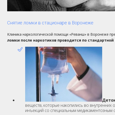
Снятие ломки в стационаре в Воронеже
Клиника наркологической помощи «Реванш» в Воронеже пр
ломки после наркотиков проводится по стандартной с
Деток
веществ, которые накопились во внутренних 
инъекций со специальным медикаментозным 