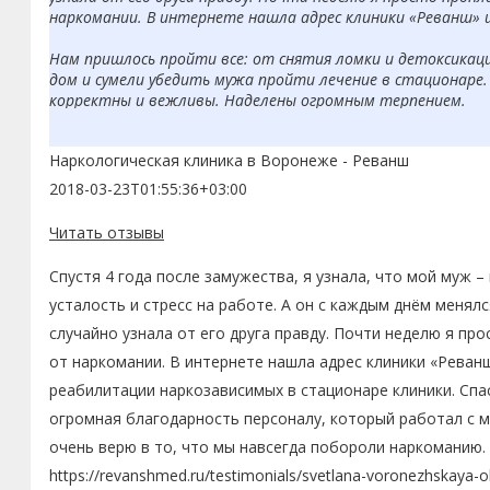
наркомании. В интернете нашла адрес клиники «Реванш» 
Нам пришлось пройти все: от снятия ломки и детоксикаци
дом и сумели убедить мужа пройти лечение в стационаре. 
корректны и вежливы. Наделены огромным терпением.
Я очень верю в то, что мы навсегда побороли наркоманию.
Наркологическая клиника в Воронеже - Реванш
2018-03-23T01:55:36+03:00
Читать отзывы
Спустя 4 года после замужества, я узнала, что мой муж –
усталость и стресс на работе. А он с каждым днём менялс
случайно узнала от его друга правду. Почти неделю я про
от наркомании. В интернете нашла адрес клиники «Реванш
реабилитации наркозависимых в стационаре клиники. Спас
огромная благодарность персоналу, который работал с м
очень верю в то, что мы навсегда побороли наркоманию. 
https://revanshmed.ru/testimonials/svetlana-voronezhskaya-o