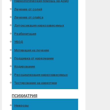
Наркологическая помощь на дому
Лечение от солей
Лечение от спайса
Детоксикация наркозависимых
Реабилитация
УБОД
Мотивация на лечение
Подшивка от наркомании
Кодирование
Ресоциализация наркозависимых
Тестирование на наркотики
ПСИХИАТРИЯ
Неврозы