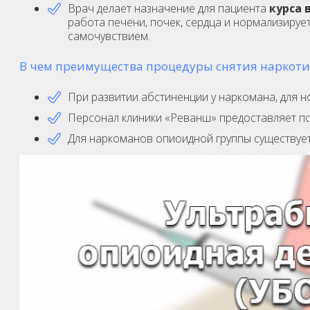
Врач делает назначение для пациента
курса 
работа печени, почек, сердца и нормализиру
самочувствием.
В чем преимущества процедуры снятия наркоти
При развитии абстиненции у наркомана, для н
Персонал клиники «Реванш» предоставляет п
Для наркоманов опиоидной группы существует