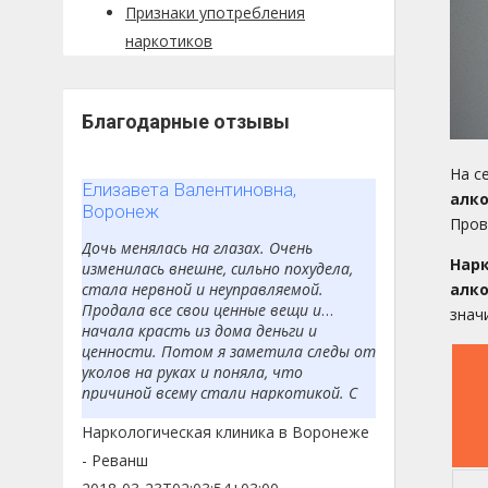
Признаки употребления
наркотиков
Благодарные отзывы
На с
Елизавета Валентиновна,
алко
Воронеж
Пров
Дочь менялась на глазах. Очень
Нар
изменилась внешне, сильно похудела,
стала нервной и неуправляемой.
алко
Продала все свои ценные вещи и
знач
начала красть из дома деньги и
ценности. Потом я заметила следы от
уколов на руках и поняла, что
причиной всему стали наркотикой. С
большой надеждой я обратилась за
Наркологическая клиника в Воронеже
помощью в центр «Реванш». Врач
приехал к нам домой, чтобы провести
- Реванш
беседу с дочерью и убедить её в