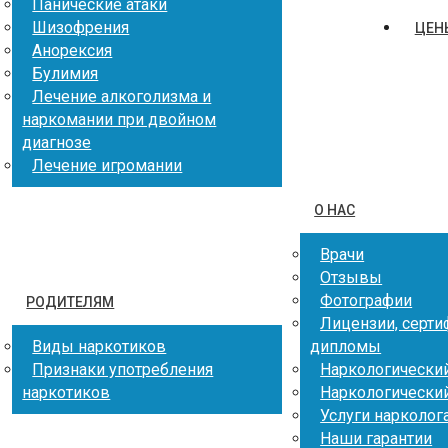
Панические атаки
Шизофрения
ЦЕН
Анорексия
Булимия
Лечение алкоголизма и
наркомании при двойном
диагнозе
Лечение игромании
О НАС
Врачи
Отзывы
Фотографии
РОДИТЕЛЯМ
Лицензии, серти
Виды наркотиков
дипломы
Признаки употребления
Наркологический
наркотиков
Наркологически
Услуги нарколог
Наши гарантии