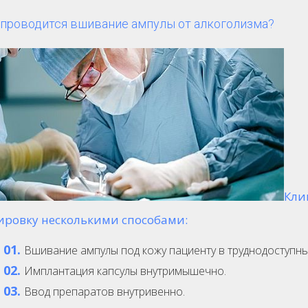
 проводится вшивание ампулы от алкоголизма?
Кли
ировку несколькими способами:
Вшивание ампулы под кожу пациенту в труднодоступны
Имплантация капсулы внутримышечно.
Ввод препаратов внутривенно.