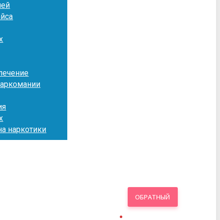
лей
айса
х
лечение
наркомании
ия
х
на наркотики
ОБРАТНЫЙ
ЗВОНОК