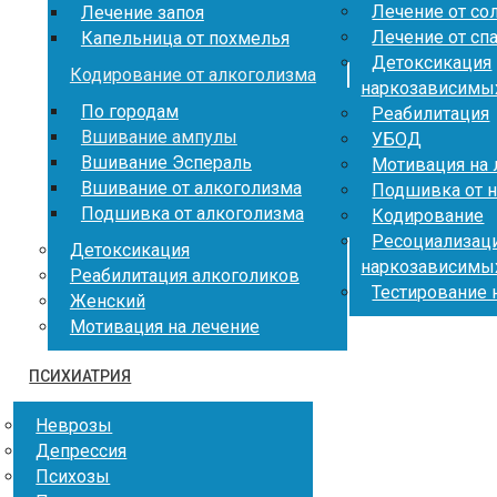
Лечение от со
Лечение запоя
Лечение от сп
Капельница от похмелья
Детоксикация
Кодирование от алкоголизма
наркозависимы
По городам
Реабилитация
Вшивание ампулы
УБОД
Вшивание Эспераль
Мотивация на 
Вшивание от алкоголизма
Подшивка от 
Подшивка от алкоголизма
Кодирование
Ресоциализац
Детоксикация
наркозависимы
Реабилитация алкоголиков
Тестирование 
Женский
Мотивация на лечение
ПСИХИАТРИЯ
Неврозы
Депрессия
Психозы