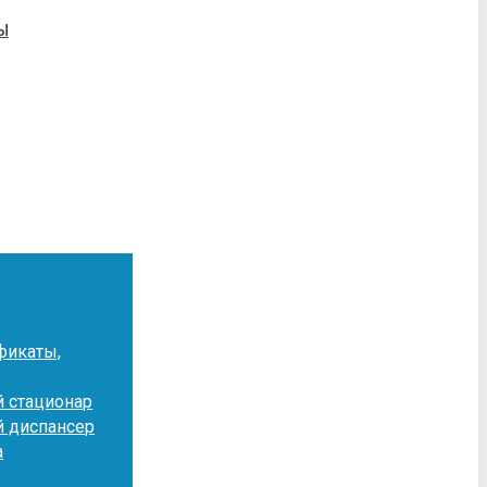
Ы
фикаты,
 стационар
й диспансер
а