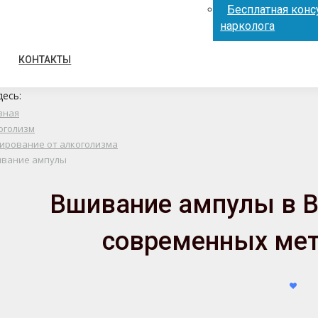
Бесплатная конс
нарколога
КОНТАКТЫ
десь:
вная
оголизм
ирование от алкоголизма
вание ампулы
Вшивание ампулы в В
современных мет