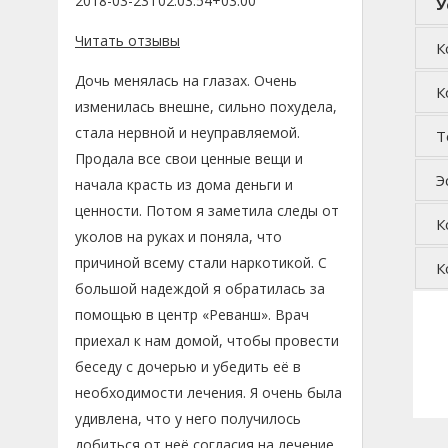
2018-03-23T02:03:54+03:00
У
необходимости лечения. Я очень была
удивлена, что у него получилось
Читать отзывы
добиться от неё согласия на лечение. В
К
тот же день она отравилась в
Дочь менялась на глазах. Очень
стационар. Весь процесс оказался не
К
таким простым, как хотелось бы. Но
изменилась внешне, сильно похудела,
мы все пережили и сейчас, после
стала нервной и неуправляемой.
Т
реабилитации, дочка снова смотрит
Продала все свои ценные вещи и
на мир правильным взглядом. Я просто
счастлива этому! Дай Бог здоровья
Э
начала красть из дома деньги и
врачам и всем, кто работает в этой
ценности. Потом я заметила следы от
клинике!
К
уколов на руках и поняла, что
причиной всему стали наркотикой. С
К
большой надеждой я обратилась за
помощью в центр «Реванш». Врач
приехал к нам домой, чтобы провести
беседу с дочерью и убедить её в
необходимости лечения. Я очень была
удивлена, что у него получилось
добиться от неё согласия на лечение.