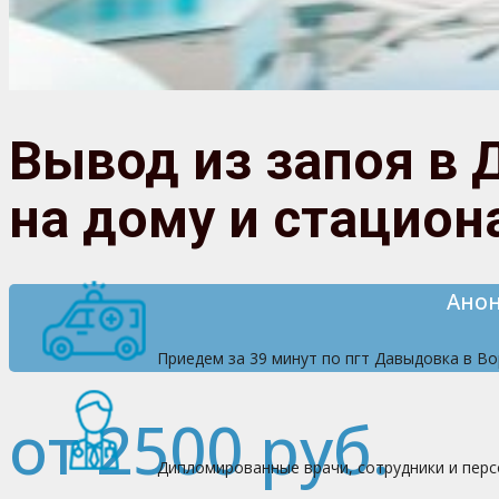
Вывод из запоя в
на дому и стацион
Анон
Приедем за 39 минут по пгт Давыдовка в В
от 2500 руб.
Дипломированные врачи, сотрудники и перс