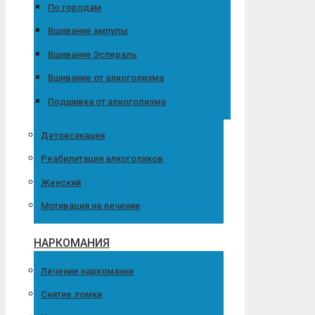
По городам
Вшивание ампулы
Вшивание Эспераль
Вшивание от алкоголизма
Подшивка от алкоголизма
Детоксикация
Реабилитация алкоголиков
Женский
Мотивация на лечение
НАРКОМАНИЯ
Лечение наркомании
Снятие ломки