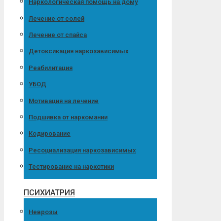
Наркологическая помощь на дому
Лечение от солей
Лечение от спайса
Детоксикация наркозависимых
Реабилитация
УБОД
Мотивация на лечение
Подшивка от наркомании
Кодирование
Ресоциализация наркозависимых
Тестирование на наркотики
ПСИХИАТРИЯ
Неврозы