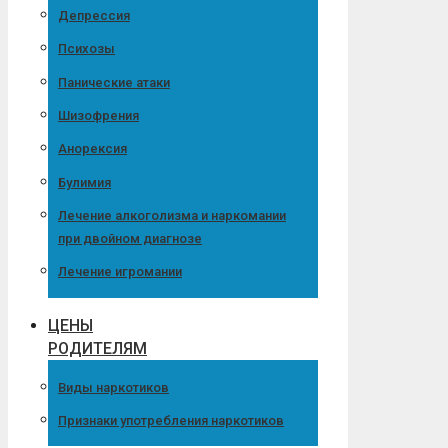
Депрессия
Психозы
Панические атаки
Шизофрения
Анорексия
Булимия
Лечение алкоголизма и наркомании
при двойном диагнозе
Лечение игромании
ЦЕНЫ
РОДИТЕЛЯМ
Виды наркотиков
Признаки употребления наркотиков