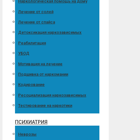
Наркологическая помощь на дому
Лечение от солей
Лечение от спайса
Детоксикация наркозависимых
Реабилитация
УБОД
Мотивация на лечение
Подшивка от наркомании
Кодирование
Ресоциализация наркозависимых
Тестирование на наркотики
ПСИХИАТРИЯ
Неврозы