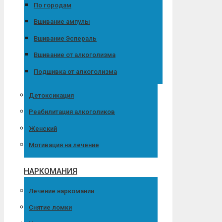
По городам
Вшивание ампулы
Вшивание Эспераль
Вшивание от алкоголизма
Подшивка от алкоголизма
Детоксикация
Реабилитация алкоголиков
Женский
Мотивация на лечение
НАРКОМАНИЯ
Лечение наркомании
Снятие ломки