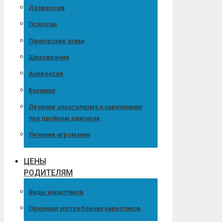
Депрессия
Психозы
Панические атаки
Шизофрения
Анорексия
Булимия
Лечение алкоголизма и наркомании
при двойном диагнозе
Лечение игромании
ЦЕНЫ
РОДИТЕЛЯМ
Виды наркотиков
Признаки употребления наркотиков