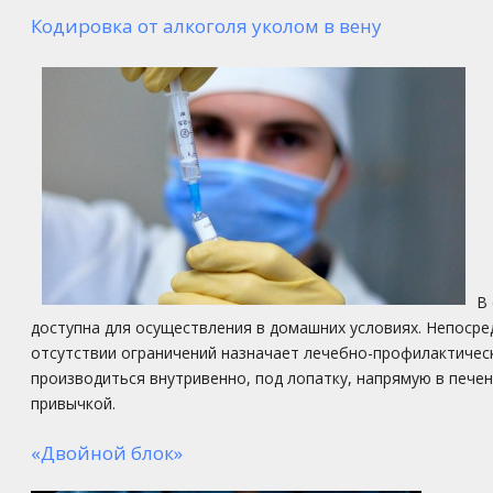
Кодировка от алкоголя уколом в вену
В
доступна для осуществления в домашних условиях. Непоср
отсутствии ограничений назначает лечебно-профилактичес
производиться внутривенно, под лопатку, напрямую в пече
привычкой.
«Двойной блок»