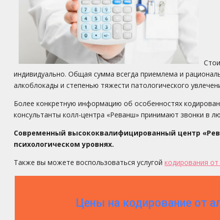
Стои
индивидуально. Общая сумма всегда приемлема и рационал
алкоблокады и степенью тяжести патологического увлечени
Более конкретную информацию об особенностях кодировани
консультанты колл-центра «Реванш» принимают звонки в лю
Современный высококвалифицированный центр «Рева
психологическом уровнях.
Также вы можете воспользоваться услугой
кодирования от
Цены на кодирование от а