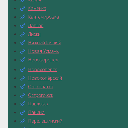
Каменка
Кантемировка
Латная
Лиски
Нижний Кисляй
Новая Усмань
Нововоронеж
Новохопёрск
Новохопёрский
Ольховатка
Острогожск
Павловск
Панино
Перелёшинский