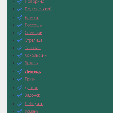
Поворино
Подгоренский
Рамонь
Россошь
Семилуки
Стрелица
Таловая
Хохольский
Эртиль
Липецк
Грязи
Данков
Задонск
Лебедянь
Усмань