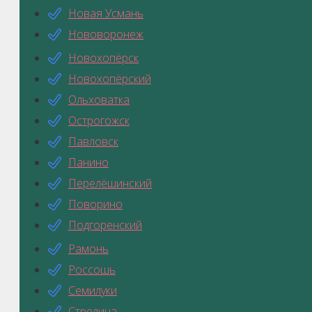
Новая Усмань
Нововоронеж
Новохопёрск
Новохопёрский
Ольховатка
Острогожск
Павловск
Панино
Перелёшинский
Поворино
Подгоренский
Рамонь
Россошь
Семилуки
Стрелица