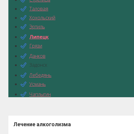
Таловая
Хохольский
Эртиль
Липецк
Грязи
Данков
Задонск
Лебедянь
Усмань
Чаплыгин
Лечение алкоголизма