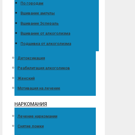
По городам
Вшивание ампулы
Вшивание Эспераль
Вшивание от алкоголизма
Подшивка от алкоголизма
Детоксикация
Реабилитация алкоголиков
Женский
Мотивация на лечение
НАРКОМАНИЯ
Лечение наркомании
Снятие ломки