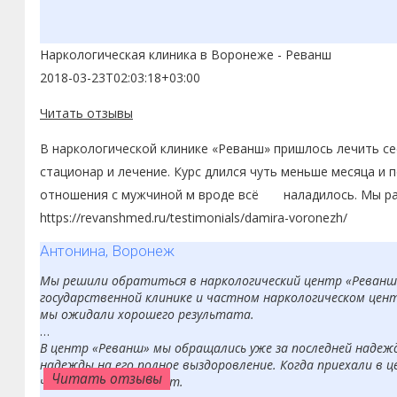
Наркологическая клиника в Воронеже - Реванш
2018-03-23T02:03:18+03:00
Читать отзывы
В наркологической клинике «Реванш» пришлось лечить сес
стационар и лечение. Курс длился чуть меньше месяца и п
отношения с мужчиной м вроде всё наладилось. Мы рады
https://revanshmed.ru/testimonials/damira-voronezh/
Антонина, Воронеж
Мы решили обратиться в наркологический центр «Реванш» 
государственной клинике и частном наркологическом цент
мы ожидали хорошего результата.
В центр «Реванш» мы обращались уже за последней надеждо
надежды на его полное выздоровление. Когда приехали в це
Читать отзывы
Читать отзывы
Читать отзывы
Читать отзывы
Читать отзывы
Читать отзывы
Читать отзывы
Читать отзывы
Читать отзывы
Читать отзывы
что здесь нам помогут.