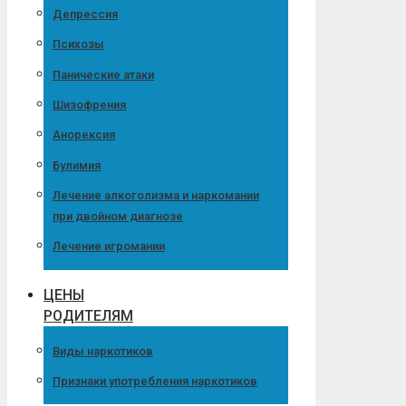
Депрессия
Психозы
Панические атаки
Шизофрения
Анорексия
Булимия
Лечение алкоголизма и наркомании
при двойном диагнозе
Лечение игромании
ЦЕНЫ
РОДИТЕЛЯМ
Виды наркотиков
Признаки употребления наркотиков