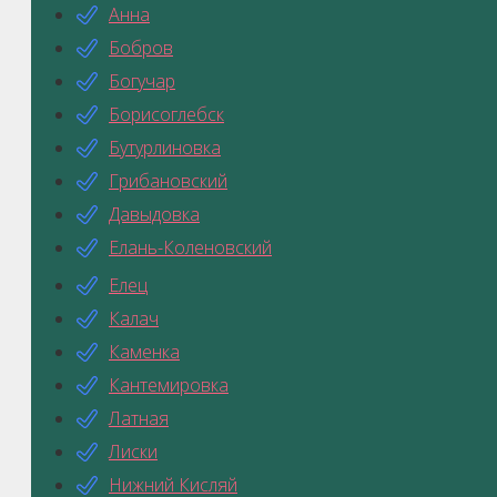
Анна
Бобров
Богучар
Борисоглебск
Бутурлиновка
Грибановский
Давыдовка
Елань-Коленовский
Елец
Калач
Каменка
Кантемировка
Латная
Лиски
Нижний Кисляй