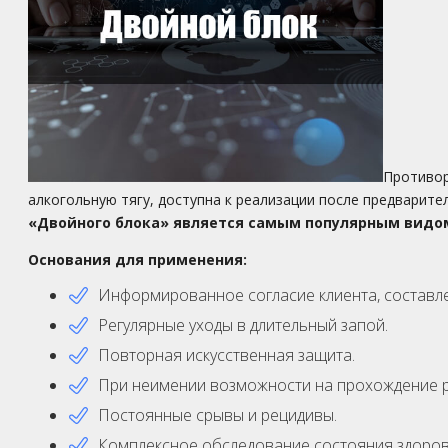
Противор
алкогольную тягу, доступна к реализации после предварите
«Двойного блока» является самым популярным видом
Основания для применения:
Информированное согласие клиента, составл
Регулярные уходы в длительный запой.
Повторная искусственная защита.
При неимении возможности на прохождение р
Постоянные срывы и рецидивы.
Комплексное обследование состояния здоров