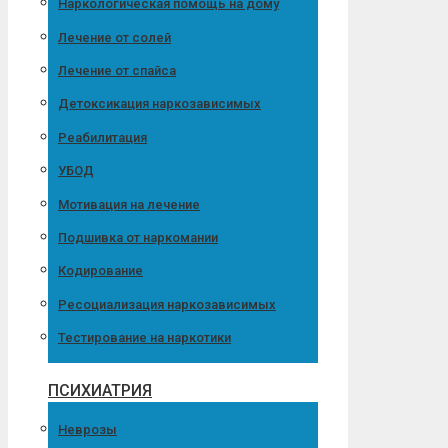
Наркологическая помощь на дому
Лечение от солей
Лечение от спайса
Детоксикация наркозависимых
Реабилитация
УБОД
Мотивация на лечение
Подшивка от наркомании
Кодирование
Ресоциализация наркозависимых
Тестирование на наркотики
ПСИХИАТРИЯ
Неврозы