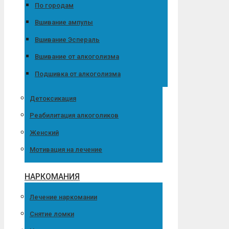
По городам
Вшивание ампулы
Вшивание Эспераль
Вшивание от алкоголизма
Подшивка от алкоголизма
Детоксикация
Реабилитация алкоголиков
Женский
Мотивация на лечение
НАРКОМАНИЯ
Лечение наркомании
Снятие ломки