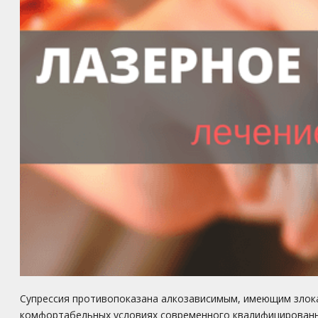
Супрессия противопоказана алкозависимым, имеющим злока
комфортабельных условиях современного квалифицированног