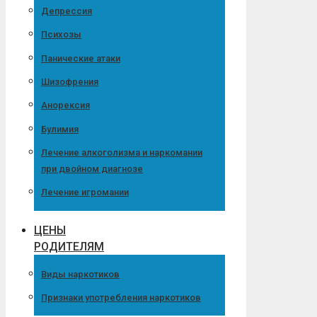
Депрессия
Психозы
Панические атаки
Шизофрения
Анорексия
Булимия
Лечение алкоголизма и наркомании
при двойном диагнозе
Лечение игромании
ЦЕНЫ
РОДИТЕЛЯМ
Виды наркотиков
Признаки употребления наркотиков