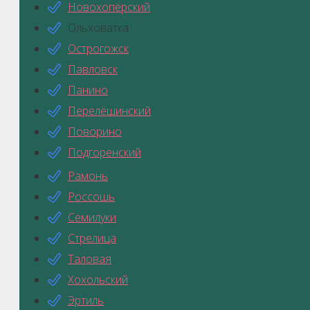
Новохопёрский
Ольховатка
Острогожск
Павловск
Панино
Перелёшинский
Поворино
Подгоренский
Рамонь
Россошь
Семилуки
Стрелица
Таловая
Хохольский
Эртиль