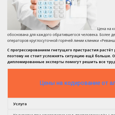
Цена на к
обоснована для каждого обратившегося человека. Более д
операторов круглосуточной горячей линии клиники «Реванш
С прогрессированием гнетущего пристрастия растёт
поэтому не стоит усложнять ситуацию ещё больше.
дипломированные эксперты помогут решить все трудн
Цены на кодирование от а
Услуга
Кодировка при алкоголизме мед. препаратами в/м + п