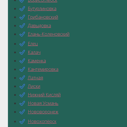
Борисоглебск
Бутурлиновка
Грибановский
Давыдовка
Елань-Коленовский
Елец
Калач
Каменка
Кантемировка
Латная
Лиски
Нижний Кисляй
Новая Усмань
Нововоронеж
Новохопёрск