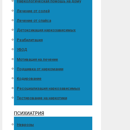
Наркологическая помощь на дому
Лечение от солей
Лечение от спайса
Детоксикация наркозависимых
Реабилитация
УБОД
Мотивация на лечение
Подшивка от наркомании
Кодирование
Ресоциализация наркозависимых
Тестирование на наркотики
ПСИХИАТРИЯ
Неврозы